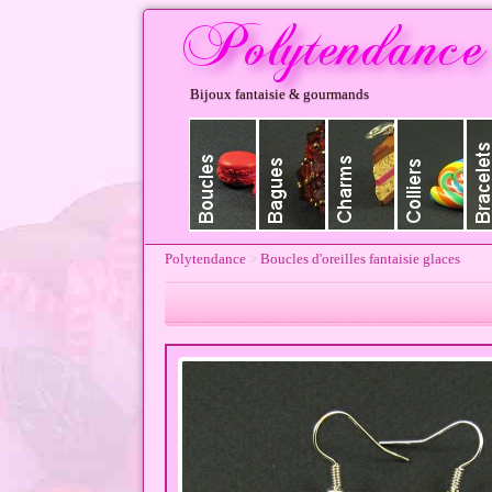
Bijoux fantaisie & gourmands
Polytendance
>
Boucles d'oreilles fantaisie glaces