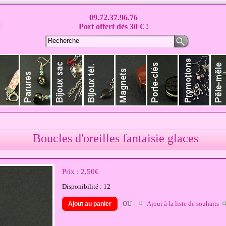
09.72.37.96.76
Port offert dès 30 € !
Boucles d'oreilles fantaisie glaces
Prix :
2,50€
Disponibilité :
12
- OU -
Ajout à la liste de souhaits